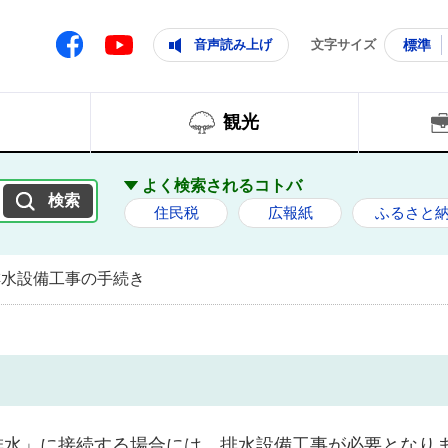
ともに輝く住みよいまち
ムページ
Facebook
音声読み上げ
文字サイズ
標準
Youtube
観光
よく検索されるコトバ
住民税
広報紙
ふるさと
排水設備工事の手続き
排水」に接続する場合には、排水設備工事が必要となり