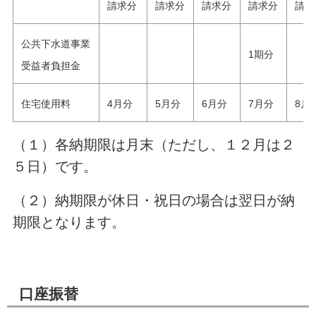
請求分
請求分
請求分
請求分
請求
公共下水道事業
1期分
受益者負担金
住宅使用料
4月分
5月分
6月分
7月分
8月
（１）各納期限は月末（ただし、１２月は２
５日）です。
（２）納期限が休日・祝日の場合は翌日が納
期限となります。
口座振替