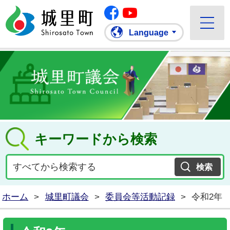
Facebook
城里町ホームページ
""Youtube
Language
キーワードから検索
ホーム
>
城里町議会
>
委員会等活動記録
>
令和2年