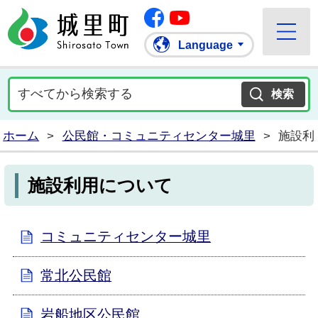
Facebook
城里町ホームページ
""Youtube
Language
ホーム
>
公民館・コミュニティセンター城里
>
施設利
施設利用について
コミュニティセンター城里
常北公民館
岩船地区公民館