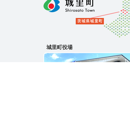
城里町役場
〒311-4391
茨城県東茨城郡城里町大字石塚1428-25
電話番号 / 029-288-3111(代)