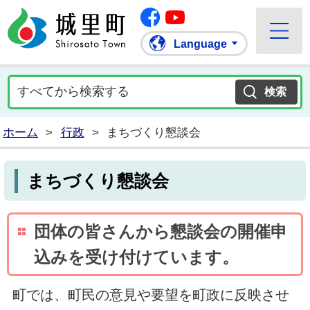
Facebook
城里町ホームページ
""Youtube
Language
ホーム
>
行政
>
まちづくり懇談会
まちづくり懇談会
団体の皆さんから懇談会の開催申
込みを受け付けています。
町では、町民の意見や要望を町政に反映させ