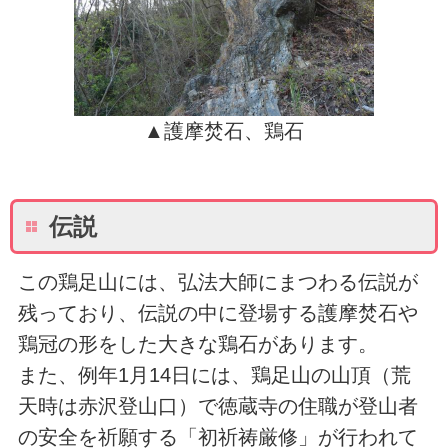
▲護摩焚石、鶏石
伝説
この鶏足山には、弘法大師にまつわる伝説が
残っており、伝説の中に登場する護摩焚石や
鶏冠の形をした大きな鶏石があります。
また、例年1月14日には、鶏足山の山頂（荒
天時は赤沢登山口）で徳蔵寺の住職が登山者
の安全を祈願する「初祈祷厳修」が行われて