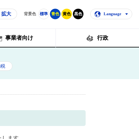
拡大
背景色
標準
青色
黄色
黒色
Language
事業者向け
行政
納税
たします。