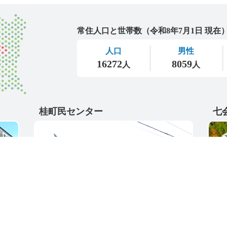
城里町
桂町民センター
七
〒311-4595
〒31