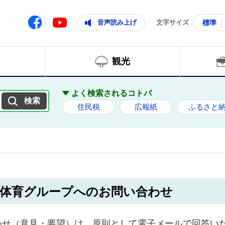
ともに輝く住みよいまち
ムページ
Facebook
音声読み上げ
文字サイズ
標準
Youtube
観光
よく検索されるコトバ
住民税
広報紙
ふるさと
会体育グループへのお問い合わせ
わせ（意見・要望）は、原則として電子メールで回答い