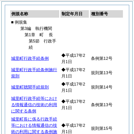
例規名称
制定年月日
種別番号
■ 例規集
第3編 執行機関
第1章
町
長
第5節 行政手
続
◆平成17年2
城里町行政手続条例
条例第12号
月1日
城里町行政手続条例施行
◆平成17年2
規則第13号
規則
月1日
◆平成17年2
城里町聴聞手続規則
規則第14号
月1日
城里町行政手続等におけ
◆平成17年2
る情報通信の技術の利用
条例第13号
月1日
に関する条例
城里町長に係る行政手続
等における情報通信の技
◆平成17年2
規則第15号
術の利用に関する条例施
月1日