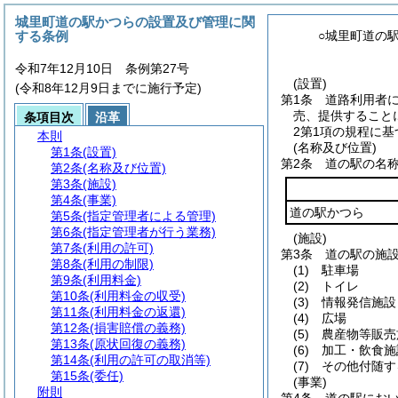
城里町道の駅かつらの設置及び管理に関
する条例
○城里町道の
令和7年12月10日 条例第27号
(設置)
(令和8年12月9日までに施行予定)
第1条
道路利用者
売、提供すること
条項目次
沿革
2第1項の規程に
本則
(名称及び位置)
第1条
(設置)
第2条
道の駅の名
第2条
(名称及び位置)
第3条
(施設)
第4条
(事業)
道の駅かつら
第5条
(指定管理者による管理)
第6条
(指定管理者が行う業務)
(施設)
第7条
(利用の許可)
第3条
道の駅の施
第8条
(利用の制限)
(1)
駐車場
第9条
(利用料金)
(2)
トイレ
第10条
(利用料金の収受)
(3)
情報発信施設
第11条
(利用料金の返還)
(4)
広場
第12条
(損害賠償の義務)
(5)
農産物等販売
第13条
(原状回復の義務)
(6)
加工・飲食施
第14条
(利用の許可の取消等)
(7)
その他付随す
第15条
(委任)
(事業)
附則