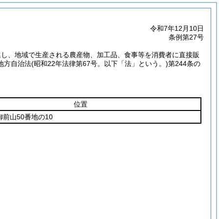
令和7年12月10日
条例第27号
進し、地域で生産される農産物、加工品、食事等を消費者に直接販
地方自治法
(昭和22年法律第67号。以下「法」という。)
第244条の
位置
前山50番地の10