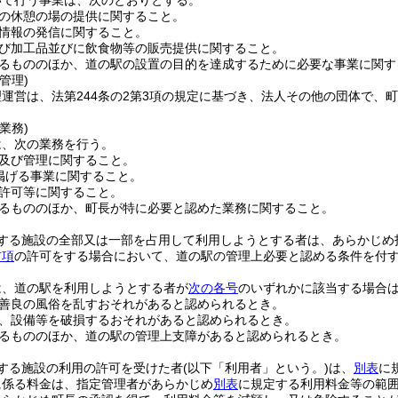
いて行う事業は、次のとおりとする。
の休憩の場の提供に関すること。
情報の発信に関すること。
び加工品並びに飲食物等の販売提供に関すること。
るもののほか、道の駅の設置の目的を達成するために必要な事業に関す
管理)
運営は、法第244条の2第3項の規定に基づき、法人その他の団体で、
業務)
は、次の業務を行う。
及び管理に関すること。
掲げる事業に関すること。
許可等に関すること。
るもののほか、町長が特に必要と認めた業務に関すること。
する施設の全部又は一部を占用して利用しようとする者は、あらかじめ
前項
の許可をする場合において、道の駅の管理上必要と認める条件を付
は、道の駅を利用しようとする者が
次の各号
のいずれかに該当する場合
善良の風俗を乱すおそれがあると認められるとき。
、設備等を破損するおそれがあると認められるとき。
るもののほか、道の駅の管理上支障があると認められるとき。
する施設の利用の許可を受けた者
(以下「利用者」という。)
は、
別表
に
に係る料金は、指定管理者があらかじめ
別表
に規定する利用料金等の範