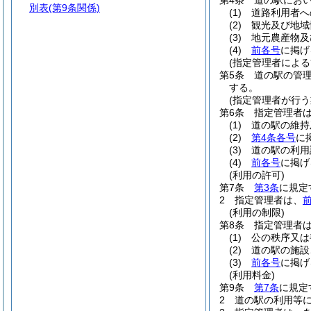
第4条
道の駅にお
別表
(第9条関係)
(1)
道路利用者へ
(2)
観光及び地域
(3)
地元農産物及
(4)
前各号
に掲げ
(指定管理者による
第5条
道の駅の管理
する。
(指定管理者が行う
第6条
指定管理者
(1)
道の駅の維持
(2)
第4条各号
に
(3)
道の駅の利用
(4)
前各号
に掲げ
(利用の許可)
第7条
第3条
に規定
2
指定管理者は、
(利用の制限)
第8条
指定管理者
(1)
公の秩序又は
(2)
道の駅の施設
(3)
前各号
に掲げ
(利用料金)
第9条
第7条
に規定
2
道の駅の利用等