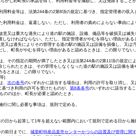
あらかじめ町長の承認を得て、利用料金等を減額し、又は免除すること
利用料金等は、法第244条の2第8項の規定に基づき、指定管理者の収
た利用料金は、返還しない。
ただし、利用者の責めによらない事由によ
故意又は重大な過失により道の駅の施設、設備、備品等を破損又は滅失
償しなければならない。
ただし、指定管理者がやむを得ない理由がある
故意又は過失によりその管理する道の駅の施設又は設備を損傷し、又は
だし、町長がやむを得ない理由があると認めるときは、この限りでない
は、その指定の期間が満了したとき又は法第244条の2第11項の規定
命じられたときは、その管理をしなくなった道の駅の施設又は設備を速
めるときは、この限りでない。
等)
は、
次の各号
のいずれかに該当する場合は、利用の許可を取り消し、又
に基づき利用の許可を受けたものが、
第8条各号
のいずれかに該当するこ
もののほか、町長が必要と認めたとき。
施行に関し必要な事項は、規則で定める。
布の日から起算して1年を超えない範囲内において規則で定める日から施
行の前日までに、
城里町特産品直売センターかつらの設置及び管理に関