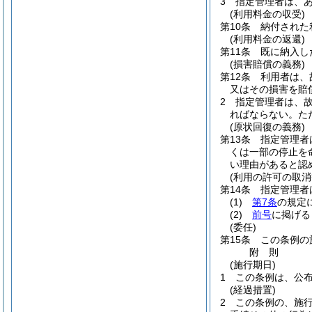
3
指定管理者は、
(利用料金の収受)
第10条
納付された
(利用料金の返還)
第11条
既に納入し
(損害賠償の義務)
第12条
利用者は、
又はその損害を賠
2
指定管理者は、
ればならない。
た
(原状回復の義務)
第13条
指定管理者
くは一部の停止を
い理由があると認
(利用の許可の取消
第14条
指定管理者
(1)
第7条
の規定
(2)
前号
に掲げる
(委任)
第15条
この条例の
附
則
(施行期日)
1
この条例は、公
(経過措置)
2
この条例の、施