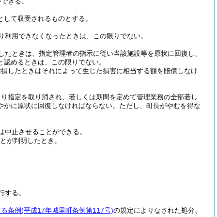
ができる。
入として収受されるものとする。
り利用できなくなったときは、この限りでない。
したときは、指定管理者の指示に従い当該施設等を原状に回復し、
と認めるときは、この限りでない。
汚損したときはそれによって生じた損害に相当する額を賠償しなけ
。
により指定を取り消され、若しくは期間を定めて管理業務の全部若し
やかに原状に回復しなければならない。
ただし、町長がやむを得な
は中止させることができる。
とが判明したとき。
行する。
する条例
(平成17年城里町条例第117号)
の規定によりなされた処分、