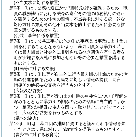
(不当要求に対する措置)
第6条
町は，公務の適正かつ円滑な執行を確保するため，職
員の職務執行における法令の遵守その他の職務執行の適正
を確保するための体制の整備，不当要求に対する統一的な
対応方針の策定その他不当要求を防止するために必要な措
置を講ずるものとする。
(公共工事等に係る措置)
第7条
町は，公共工事その他の町の事務又は事業により暴力
団を利することとならないよう，暴力団員又は暴力団若し
くは暴力団員と社会的に非難されるべき関係を有する者を
町が実施する入札に参加させない等の必要な措置を講ずる
ものとする。
(町民等に対する支援)
第8条
町は，町民等が自主的に行う暴力団の排除のための活
動の促進を図るため，町民等に対し，情報の提供，助言，
指導その他必要な支援を行うものとする。
(広報及び啓発)
第9条
町は，町民等が暴力団の排除の重要性について理解を
深めるとともに暴力団の排除のための活動に自主的に，か
つ，相互の連携及び協力を図って取り組むことができるよ
う，広報及び啓発を行うものとする。
(県への協力)
第10条
町は，暴力団の排除に資すると認められる情報を知
ったときは，県に対し，当該情報を提供するものとする。
(青少年に対する教育等)