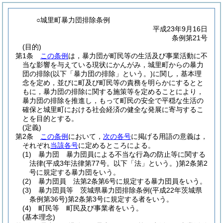
○城里町暴力団排除条例
平成23年9月16日
条例第21号
(目的)
第1条
この条例
は，暴力団が町民等の生活及び事業活動に不
当な影響を与えている現状にかんがみ，城里町からの暴力
団の排除
(以下「暴力団の排除」という。)
に関し，基本理
念を定め，並びに町及び町民等の責務を明らかにするとと
もに，暴力団の排除に関する施策等を定めることにより，
暴力団の排除を推進し，もって町民の安全で平穏な生活の
確保と城里町における社会経済の健全な発展に寄与するこ
とを目的とする。
(定義)
第2条
この条例
において，
次の各号
に掲げる用語の意義は，
それぞれ
当該各号
に定めるところによる。
(1)
暴力団 暴力団員による不当な行為の防止等に関する
法律
(平成3年法律第77号。以下「法」という。)
第2条第2
号に規定する暴力団をいう。
(2)
暴力団員 法第2条第6号に規定する暴力団員をいう。
(3)
暴力団員等 茨城県暴力団排除条例
(平成22年茨城県
条例第36号)
第2条第3号に規定する者をいう。
(4)
町民等 町民及び事業者をいう。
(基本理念)