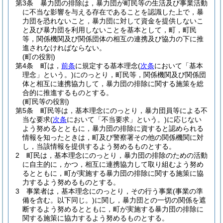
第3条
暴力団の排除は，暴力団が町民等の生活及び事業活動
に不当な影響を与える存在であることを認識した上で，暴
力団を恐れないこと，暴力団に対して資金を提供しないこ
と及び暴力団を利用しないことを基本として，町，町民
等，関係機関及び関係団体の相互の連携及び協力の下に推
進されなければならない。
(町の役割)
第4条
町は，
前条
に規定する基本理念
(
次条
において「基本
理念」という。)
にのっとり，町民等，関係機関及び関係団
体と相互に連携協力して，暴力団の排除に関する施策を総
合的に推進するものとする。
(町民等の役割)
第5条
町民等は，基本理念にのっとり，暴力団員等による不
当な要求
(
次条
において「不当要求」という。)
に応じない
よう努めるとともに，暴力団の排除に資すると認められる
情報を知ったときは，町及び警察署その他の関係機関に対
し，当該情報を提供するよう努めるものとする。
2
町民は，基本理念にのっとり，暴力団の排除のための活動
に自主的に，かつ，相互に連携協力して取り組むよう努め
るとともに，町が実施する暴力団の排除に関する施策に協
力するよう努めるものとする。
3
事業者は，基本理念にのっとり，その行う事業
(事業の準
備を含む。以下同じ。)
に関し，暴力団との一切の関係を遮
断するよう努めるとともに，町が実施する暴力団の排除に
関する施策に協力するよう努めるものとする。