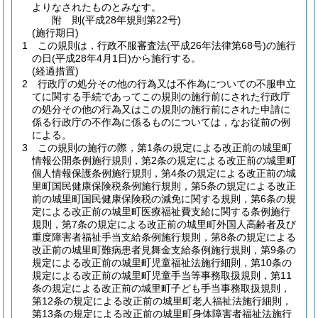
よりなされたものとみなす。
附
則
(平成28年
規則第22号)
(施行期日)
1
この規則は，行政不服審査法
(平成26年法律第68号)
の施行
の日
(平成28年4月1日)
から施行する。
(経過措置)
2
行政庁の処分その他の行為又は不作為についての不服申立
てに関する手続であってこの規則の施行前にされた行政庁
の処分その他の行為又はこの規則の施行前にされた申請に
係る行政庁の不作為に係るものについては，なお従前の例
による。
3
この規則の施行の際，第1条の規定による改正前の城里町
情報公開条例施行規則，第2条の規定による改正前の城里町
個人情報保護条例施行規則，第4条の規定による改正前の城
里町国民健康保険税条例施行規則，第5条の規定による改正
前の城里町国民健康保険税の減免に関する規則，第6条の規
定による改正前の城里町医療福祉費支給に関する条例施行
規則，第7条の規定による改正前の城里町外国人高齢者及び
重度障害者福祉手当支給条例施行規則，第8条の規定による
改正前の城里町難病患者見舞金支給条例施行規則，第9条の
規定による改正前の城里町児童福祉法施行細則，第10条の
規定による改正前の城里町児童手当等事務取扱規則，第11
条の規定による改正前の城里町子ども手当事務取扱規則，
第12条の規定による改正前の城里町老人福祉法施行細則，
第13条の規定による改正前の城里町身体障害者福祉法施行