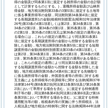
得の金額及び同条第1項に規定する雑所得の金額の合計額
として計算するものとする。)
，退職所得金額及び山林所
得金額，地方税法附則第33条の3第5項に規定する土地等
に係る事業所得等の金額，同法附則第34条第4項に規定
する長期譲渡所1の金額
(租税特別措置法
(昭和32年法律第
26号)
第33条の4第1項若しくは第2項，第34条第1項，第
34条の2第1項，第34条の3第1項，第35条第1項，第35条
の2第1項，第35条の3第1項又は第36条の規定の適用があ
る場合には，これらの規定の適用により同法第31条第1
項に規定する長期譲渡所得の金額から控除する金額を控
除した金額)
，地方税法附則第35条第5項に規定する短期
譲渡所得の金額
(租税特別措置法第33条の4第1項若しく
は第2項，第34条第1項，第34条の2第1項，第34条の3第
1項，第35条第1項又は第36条の規定の適用がある場合に
は，これらの規定の適用により同法第32条第1項に規定
する短期譲渡所得の金額から控除する金額を控除した金
額)
，地方税法附則第35条の4第4項に規定する先物取引
に係る雑所得等の金額，外国居住者等の所得に対する相
互主義による所得税等の非課税等に関する法律
(昭和37年
法律第144号)
第8条第2項
(同法第12条第5項及び第16条第
2項において準用する場合を含む。)
に規定する特例適用
利子等の額，同法第8条第4項
(同法第12条第6項及び第16
条第3項において準用する場合を含む。)
に規定する特例
適用配当等の額，租税条約等の実施に伴う所得税法，法
人税法及び地方税法の特例等に関する法律
(昭和44年法律