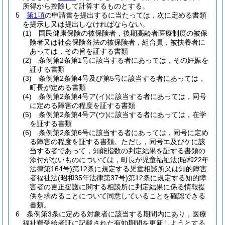
所得から控除して計算するものとする。
5
第1項
の申請書を提出するに当たっては，次に定める書類
を提示し又は提出しなければならない。
(1)
国民健康保険の被保険者，後期高齢者医療制度の被保
険者又は社会保険各法の被保険者，組合員，被扶養者に
あっては，その旨を証する書類
(2)
条例第2条第1号に該当する者にあっては，その妊娠を
証する書類
(3)
条例第2条第4号及び第5号に該当する者にあっては，
町長が定める書類
(4)
条例第2条第4号ア
(イ)
に該当する者にあっては，同号
に定める障害の程度を証する書類
(5)
条例第2条第4号ア
(ウ)
に該当する者にあっては，在学
を証する書類
(6)
条例第2条第6号に該当する者にあっては，同号に定め
る障害の程度を証する書類。
ただし，同号エ及びケに該
当する者であって，知能指数の判定結果を証する書類の
添付がないものについては，町長が児童福祉法
(昭和22年
法律第164号)
第12条に規定する児童相談所又は知的障害
者福祉法
(昭和35年法律第37号)
第12条に規定する知的障
害者の更正援護に関する相談所に判定結果に係る情報提
供を求めることについて同意していることを確認できる
書類。
6
条例第3条に定める対象者に該当する期間内にあり，医療
福祉費受給者証に記載された有効期間を更新しようとする