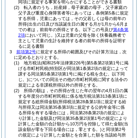
同項に規定する事実を明らかにすることができる書類
(2)
転入者のうち，妊産婦，母子家庭の母子，父子家庭の
父子及び重度心身障害者等にあっては，条例第5条に規定
する所得，児童にあっては，その父若しくは母の前年の
所得
(出生の日及び当該誕生日の属する月が1月から6月ま
での者は，前前年の所得とする。以下この号及び
第4条第
2項
において同じ。)
又は児童の父母を除く扶養義務者で
主として児童の生計を維持する者の前年の所得を証明す
るに足る書類
3
前項第2号
に規定する所得の範囲及びその計算方法は，次
に定めるとおりとする。
(1)
地方税法
(昭和25年法律第226号)
第5条第2項第1号に掲
げる市町村民税
(特別区が同法第1条第2項の規定によって
課する同法第5条第2項第1号に掲げる税を含む。以下同
じ。)
についての同法その他の市町村民税に関する法令の
規定による非課税所得以外の所得とする。
(2)
所得の額は，その所得が生じた年の翌年の4月1日の属
する年度分の市町村民税に係る地方税法第313条第1項に
規定する総所得金額
(所得税法第28条第1項に規定する給
与所得又は同法第35条第3項に規定する公的年金等に係
る所得を有する場合には，同法第28条第2項の規定によ
り計算した金額及び同法第35条第2項第1号の規定により
計算した金額の合計額から10万円を控除して得た金額
(当
該金額が零を下回る場合には，零とする。)
と同項第2号
の規定により計算した金額とを合算した額を当該給与所