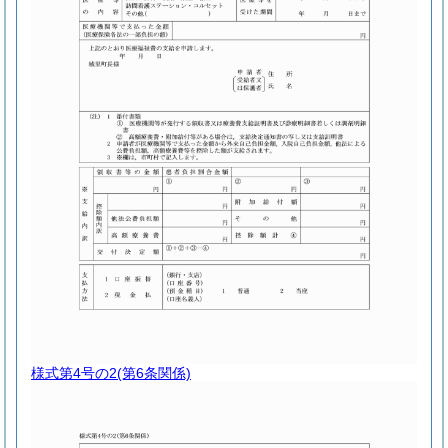
様式第4号の2
(第6条関係)