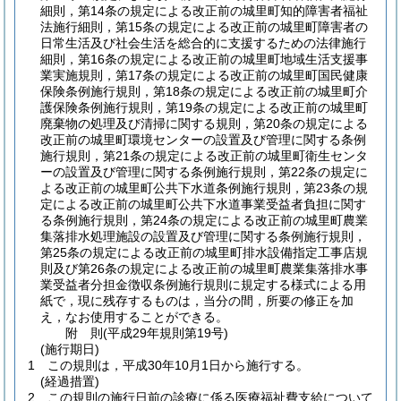
細則，第14条の規定による改正前の城里町知的障害者福祉
法施行細則，第15条の規定による改正前の城里町障害者の
日常生活及び社会生活を総合的に支援するための法律施行
細則，第16条の規定による改正前の城里町地域生活支援事
業実施規則，第17条の規定による改正前の城里町国民健康
保険条例施行規則，第18条の規定による改正前の城里町介
護保険条例施行規則，第19条の規定による改正前の城里町
廃棄物の処理及び清掃に関する規則，第20条の規定による
改正前の城里町環境センターの設置及び管理に関する条例
施行規則，第21条の規定による改正前の城里町衛生センタ
ーの設置及び管理に関する条例施行規則，第22条の規定に
よる改正前の城里町公共下水道条例施行規則，第23条の規
定による改正前の城里町公共下水道事業受益者負担に関す
る条例施行規則，第24条の規定による改正前の城里町農業
集落排水処理施設の設置及び管理に関する条例施行規則，
第25条の規定による改正前の城里町排水設備指定工事店規
則及び第26条の規定による改正前の城里町農業集落排水事
業受益者分担金徴収条例施行規則に規定する様式による用
紙で，現に残存するものは，当分の間，所要の修正を加
え，なお使用することができる。
附
則
(平成29年
規則第19号)
(施行期日)
1
この規則は，平成30年10月1日から施行する。
(経過措置)
2
この規則の施行日前の診療に係る医療福祉費支給について