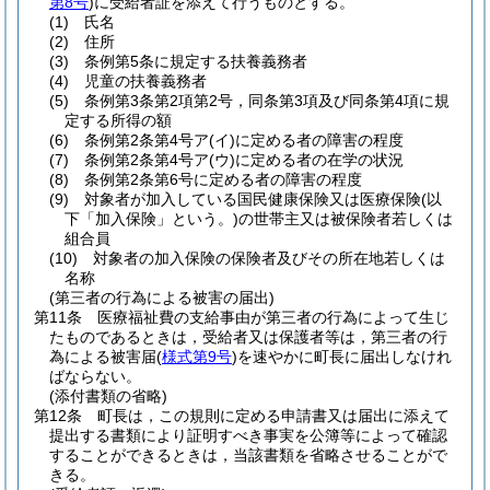
第8号
)
に受給者証を添えて行うものとする。
(1)
氏名
(2)
住所
(3)
条例第5条に規定する扶養義務者
(4)
児童の扶養義務者
(5)
条例第3条第2項第2号，同条第3項及び同条第4項に規
定する所得の額
(6)
条例第2条第4号ア
(イ)
に定める者の障害の程度
(7)
条例第2条第4号ア
(ウ)
に定める者の在学の状況
(8)
条例第2条第6号に定める者の障害の程度
(9)
対象者が加入している国民健康保険又は医療保険
(以
下「加入保険」という。)
の世帯主又は被保険者若しくは
組合員
(10)
対象者の加入保険の保険者及びその所在地若しくは
名称
(第三者の行為による被害の届出)
第11条
医療福祉費の支給事由が第三者の行為によって生じ
たものであるときは，受給者又は保護者等は，第三者の行
為による被害届
(
様式第9号
)
を速やかに町長に届出しなけれ
ばならない。
(添付書類の省略)
第12条
町長は，この規則に定める申請書又は届出に添えて
提出する書類により証明すべき事実を公簿等によって確認
することができるときは，当該書類を省略させることがで
きる。