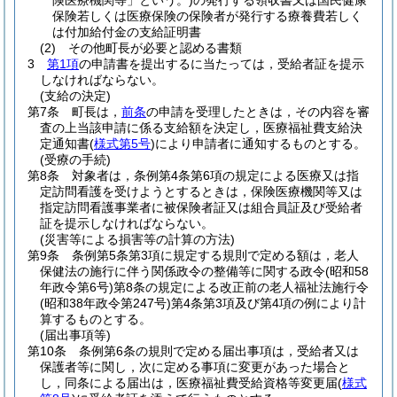
険医療機関等」という。)
の発行する領収書又は国民健康
保険若しくは医療保険の保険者が発行する療養費若しく
は付加給付金の支給証明書
(2)
その他町長が必要と認める書類
3
第1項
の申請書を提出するに当たっては，受給者証を提示
しなければならない。
(支給の決定)
第7条
町長は，
前条
の申請を受理したときは，その内容を審
査の上当該申請に係る支給額を決定し，医療福祉費支給決
定通知書
(
様式第5号
)
により申請者に通知するものとする。
(受療の手続)
第8条
対象者は，条例第4条第6項の規定による医療又は指
定訪問看護を受けようとするときは，保険医療機関等又は
指定訪問看護事業者に被保険者証又は組合員証及び受給者
証を提示しなければならない。
(災害等による損害等の計算の方法)
第9条
条例第5条第3項に規定する規則で定める額は，老人
保健法の施行に伴う関係政令の整備等に関する政令
(昭和58
年政令第6号)
第8条の規定による改正前の老人福祉法施行令
(昭和38年政令第247号)
第4条第3項及び第4項の例により計
算するものとする。
(届出事項等)
第10条
条例第6条の規則で定める届出事項は，受給者又は
保護者等に関し，次に定める事項に変更があった場合と
し，同条による届出は，医療福祉費受給資格等変更届
(
様式