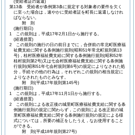
(受給者証の返還)
第13条
受給者が条例第3条に規定する対象者の要件を欠く
に至った場合は，速やかに受給者証を町長に返還しなけれ
ばならない。
附
則
(施行期日)
1
この規則は，平成17年2月1日から施行する。
(経過措置)
2
この規則の施行の日の前日までに，合併前の常北町医療福
祉費支給に関する条例施行規則
(昭和51年常北町規則第13
号)
，桂村医療福祉費支給に関する条例施行規則
(昭和52年
桂村規則第2号)
又は七会村医療福祉費支給に関する条例施
行規則
(昭和51年七会村規則第6号)
の規定によりなされた処
分，手続その他の行為は，それぞれこの規則の相当規定に
よりなされたものとみなす。
附
則
(平成17年
規則第145号)
(施行期日)
1
この規則は，平成17年11月1日から施行する。
(経過措置)
2
この規則による改正後の城里町医療福祉費支給に関する条
例施行規則の規定に関わらず，この規則による改正前の城
里町医療福祉費支給に関する条例施行規則の規定による様
式については，所要の補正をしたうえ，なお使用すること
ができる。
附
則
(平成18年
規則第27号)