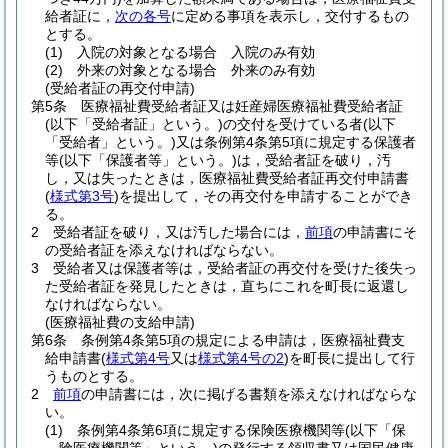
給者証に，
次の各号
に定める事項を表示し，交付するもの
とする。
(1)
入院の対象となる場合 入院のみ有効
(2)
外来の対象となる場合 外来のみ有効
(受給者証の再交付申請)
第5条
医療福祉費受給者証又は妊産婦医療福祉費受給者証
(以下「受給者証」という。)
の交付を受けている者
(以下
「受給者」という。)
又は条例第4条第5項に規定する保護者
等
(以下「保護者等」という。)
は，受給者証を破り，汚
し，又は失ったときは，医療福祉費受給者証再交付申請書
(
様式第3号
)
を提出して，その再交付を申請することができ
る。
2
受給者証を破り，又は汚した場合には，
前項
の申請書にそ
の受給者証を添えなければならない。
3
受給者又は保護者等は，受給者証の再交付を受けた後失っ
た受給者証を発見したときは，直ちにこれを町長に返還し
なければならない。
(医療福祉費の支給申請)
第6条
条例第4条第5項の規定による申請は，医療福祉費支
給申請書
(
様式第4号
又は
様式第4号の2
)
を町長に提出して行
うものとする。
2
前項
の申請書には，次に掲げる書類を添えなければならな
い。
(1)
条例第4条第6項に規定する保険医療機関等
(以下「保