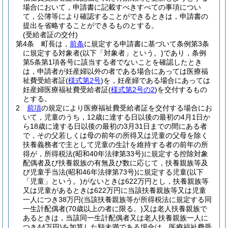
場合において，申請書に記載すべきすべての事項につい
て，公簿等により確認することができるときは，申請書の
提出を省略することができるものとする。
(受給者証の交付)
第4条
町長は，
前条
に規定する申請書に基づいて条例第3条
に規定する対象者
(以下「対象者」という。)
であり，条例
第5条第1項各号に該当する者でないことを確認したとき
は，申請者が妊産婦以外の者である場合にあっては医療福
祉費受給者証
(
様式第2号
)
を，妊産婦である場合にあっては
妊産婦医療福祉費受給者証
(
様式第2号の2
)
を交付するもの
とする。
2
前項
の規定により医療福祉費受給者証を交付する場合にお
いて，児童のうち，12歳に達する日以後の最初の4月1日か
ら18歳に達する日以後の最初の3月31日までの間にある者
で，その父若しくは母の前年の所得又は児童の父母を除く
扶養義務者で主として児童の生計を維持する者の前年の所
得が，所得税法
(昭和40年法律第33号)
に規定する控除対象
配偶者及び扶養親族の有無及び数に応じて，扶養親族等及
び児童手当法
(昭和46年法律第73号)
に規定する児童
(以下
「児童」という。)
がないときは622万円とし，扶養親族等
又は児童があるときは622万円に当該扶養親族等又は児童
一人につき38万円
(当該扶養親族等が所得税法に規定する同
一生計配偶者
(70歳以上の者に限る。)
又は老人扶養親族で
あるときは，当該同一生計配偶者又は老人扶養親族一人に
つき44万円)
を加算した額未満である場合は，医療福祉費受