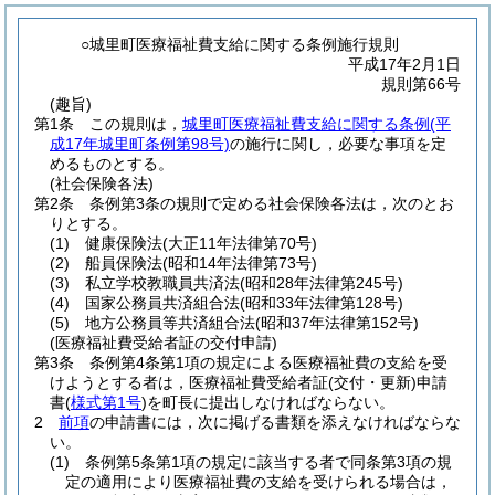
○城里町医療福祉費支給に関する条例施行規則
平成17年2月1日
規則第66号
(趣旨)
第1条
この規則は，
城里町医療福祉費支給に関する条例
(平
成17年城里町条例第98号)
の施行に関し，必要な事項を定
めるものとする。
(社会保険各法)
第2条
条例第3条の規則で定める社会保険各法は，次のとお
りとする。
(1)
健康保険法
(大正11年法律第70号)
(2)
船員保険法
(昭和14年法律第73号)
(3)
私立学校教職員共済法
(昭和28年法律第245号)
(4)
国家公務員共済組合法
(昭和33年法律第128号)
(5)
地方公務員等共済組合法
(昭和37年法律第152号)
(医療福祉費受給者証の交付申請)
第3条
条例第4条第1項の規定による医療福祉費の支給を受
けようとする者は，医療福祉費受給者証
(交付・更新)
申請
書
(
様式第1号
)
を町長に提出しなければならない。
2
前項
の申請書には，次に掲げる書類を添えなければならな
い。
(1)
条例第5条第1項の規定に該当する者で同条第3項の規
定の適用により医療福祉費の支給を受けられる場合は，