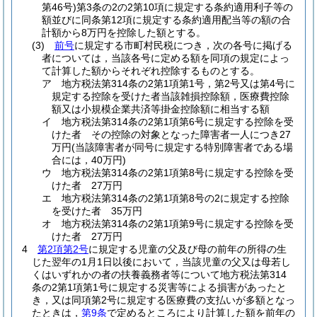
第46号)
第3条の2の2第10項に規定する条約適用利子等の
額並びに同条第12項に規定する条約適用配当等の額の合
計額から8万円を控除した額とする。
(3)
前号
に規定する市町村民税につき，次の各号に掲げる
者については，当該各号に定める額を同項の規定によっ
て計算した額からそれぞれ控除するものとする。
ア
地方税法第314条の2第1項第1号，第2号又は第4号に
規定する控除を受けた者当該雑損控除額，医療費控除
額又は小規模企業共済等掛金控除額に相当する額
イ
地方税法第314条の2第1項第6号に規定する控除を受
けた者 その控除の対象となった障害者一人につき27
万円
(当該障害者が同号に規定する特別障害者である場
合には，40万円)
ウ
地方税法第314条の2第1項第8号に規定する控除を受
けた者 27万円
エ
地方税法第314条の2第1項第8号の2に規定する控除
を受けた者 35万円
オ
地方税法第314条の2第1項第9号に規定する控除を受
けた者 27万円
4
第2項第2号
に規定する児童の父及び母の前年の所得の生
じた翌年の1月1日以後において，当該児童の父又は母若し
くはいずれかの者の扶養義務者等について地方税法第314
条の2第1項第1号に規定する災害等による損害があったと
き，又は同項第2号に規定する医療費の支払いが多額となっ
たときは，
第9条
で定めるところにより計算した額を前年の