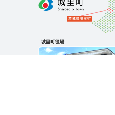
城里町役場
〒311-4391
茨城県東茨城郡城里町大字石塚1428-25
電話番号 / 029-288-3111(代)