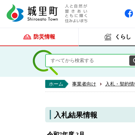
人と自然が響きあい
城里町ホー
防災情報
くらし
ホーム
事業者向け
入札・契約情
入札結果情報
令和7年度 2月