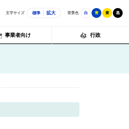
拡大
文字サイズ
標準
背景色
白
青
黄
黒
事業者向け
行政