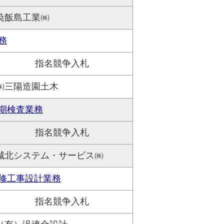
暁飯島工業㈱
務
指名競争入札
㈱三陽造園土木
期検査業務
指名競争入札
城北システム・サービス㈱
修工事設計業務
指名競争入札