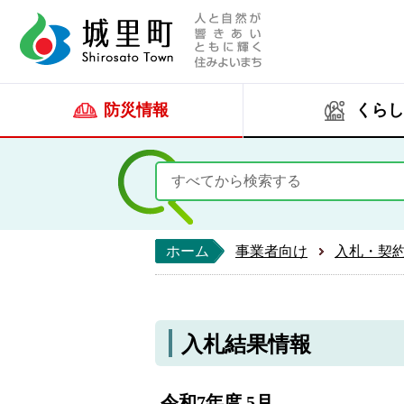
人と自然が響きあい
城里町ホー
防災情報
くらし
ホーム
事業者向け
入札・契
入札結果情報
令和7年度 5月