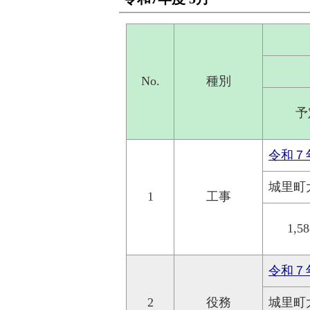
No.
種別
予
令和７
城里町
1
工事
1,5
令和７
2
役務
城里町