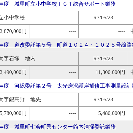
年度 城里町立小中学校ＩＣＴ総合サポート業務
立小中学校
R7/05/23
2,870,000円
----
----
年度 道改委託第５号 町道１０２４・１０２５号線路
大字石塚 地内
R7/05/23
2,490,000円
----
11,800,000円
年度 河総委託第２号 太光房沢護岸補修工事測量設計
大字錫高野 地先
R7/05/23
5,780,000円
----
5,480,000円
年度 城里町七会町民センター館内清掃委託業務