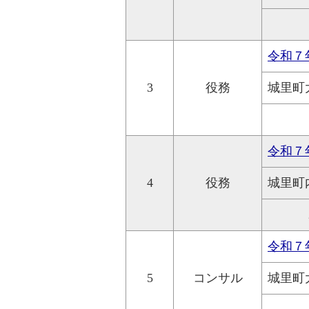
令和７
3
役務
城里町
令和７
4
役務
城里町
令和７
5
コンサル
城里町