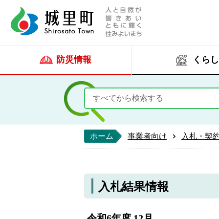
人と自然が響きあい
城里町ホー
防災情報
くらし
ホーム
事業者向け
入札・契
入札結果情報
令和6年度 12月