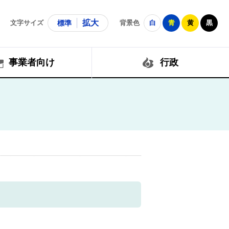
拡大
文字サイズ
標準
背景色
白
青
黄
黒
事業者向け
行政