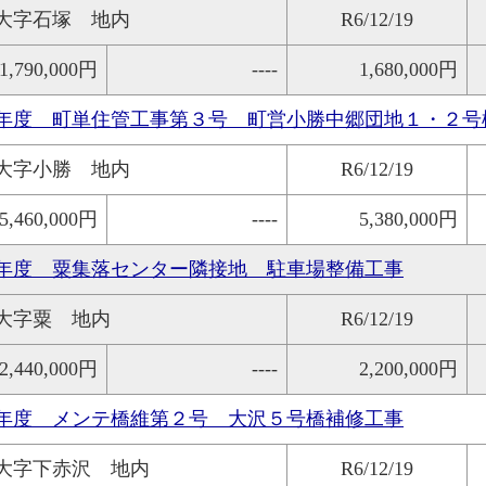
大字石塚 地内
R6/12/19
1,790,000円
----
1,680,000円
年度 町単住管工事第３号 町営小勝中郷団地１・２号
大字小勝 地内
R6/12/19
5,460,000円
----
5,380,000円
年度 粟集落センター隣接地 駐車場整備工事
大字粟 地内
R6/12/19
2,440,000円
----
2,200,000円
年度 メンテ橋維第２号 大沢５号橋補修工事
大字下赤沢 地内
R6/12/19