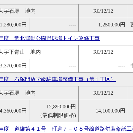
大字石塚 地内
R6/12/12
1,280,000円
----
1,250,000円
年度 常北運動公園野球場トイレ改修工事
大字下青山 地内
R6/12/12
3,370,000円
----
----
年度 石塚開放学級駐車場整備工事（第１工区）
大字石塚 地内
R6/12/12
12,890,000円
4,360,000円
14,100,000円
(最低制限価格)
年度 道維第４１号 町道７－０８号線道路舗装修繕工