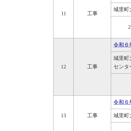
城里町
11
工事
2
令和６
城里町
12
工事
センタ
令和６
13
工事
城里町