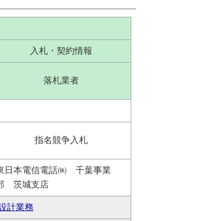
入札・契約情報
落札業者
指名競争入札
東日本電信電話㈱ 千葉事業
部 茨城支店
設計業務