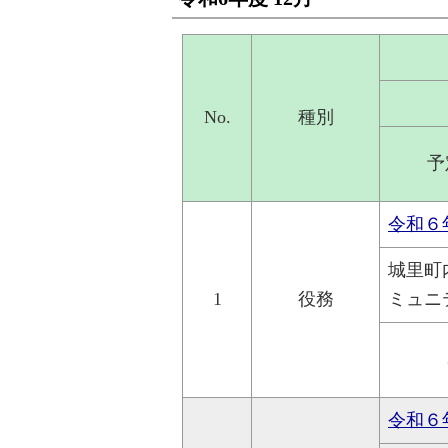
No.
種別
予
令和６
城里町
1
役務
ミュニ
令和６