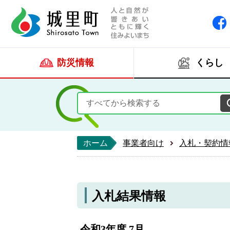
人と自然が響きあい
城里町ホー
防災情報
くらし
ホーム
事業者向け
入札・契約情
入札結果情報
令和3年度 7月