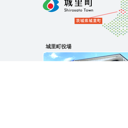
城里町役場
〒311-4391
茨城県東茨城郡城里町大字石塚1428-25
電話番号 / 029-288-3111(代)