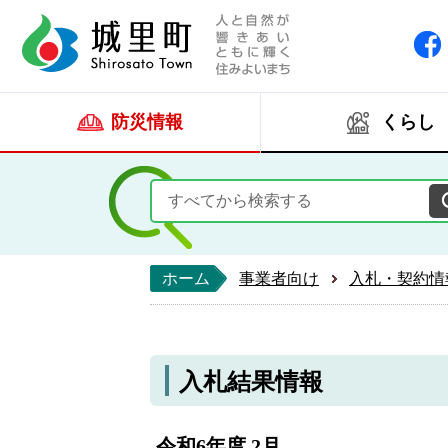
人と自然が響きあい
城里町ホー
防災情報
くらし
ホーム
事業者向け
入札・契約情
入札結果情報
令和6年度 2月