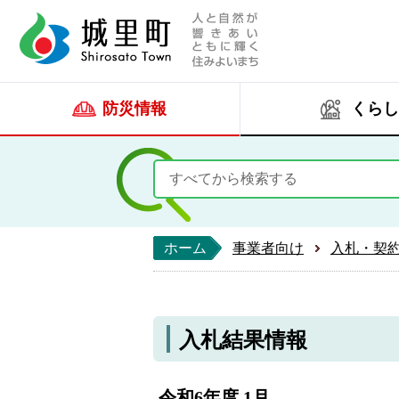
人と自然が響きあい
城里町ホー
防災情報
くらし
ホーム
事業者向け
入札・契
入札結果情報
令和6年度 1月