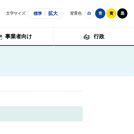
拡大
文字サイズ
標準
背景色
白
青
黄
黒
事業者向け
行政