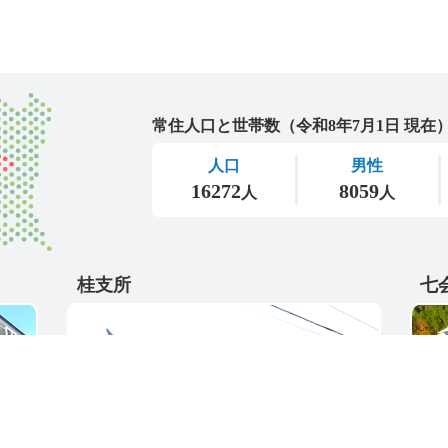
城里町
桂支所
七