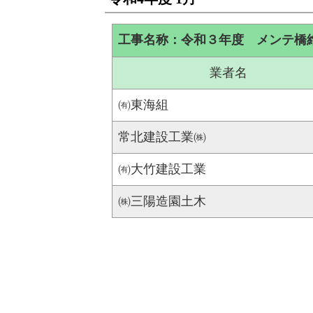
工事名称：令和３年度 メンテ橋
業者名
㈲東海組
常北建設工業㈱
㈲大竹建設工業
㈱三陽造園土木