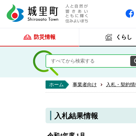
人と自然が響きあい
城里町ホー
防災情報
くらし
ホーム
事業者向け
入札・契約情
入札結果情報
令和4年度 1月