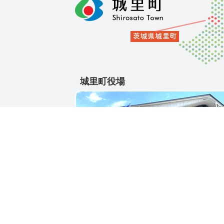
城里町役場
〒311-4391
茨城県東茨城郡城里町大字石塚1428-25
電話番号 / 029-288-3111(代)