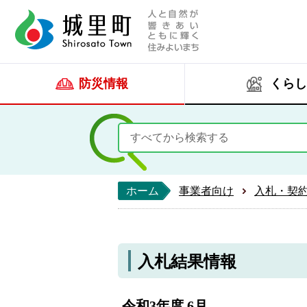
人と自然が響きあい
城里町ホー
防災情報
くらし
ホーム
事業者向け
入札・契
入札結果情報
令和3年度 6月