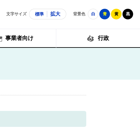
拡大
文字サイズ
標準
背景色
白
青
黄
黒
事業者向け
行政