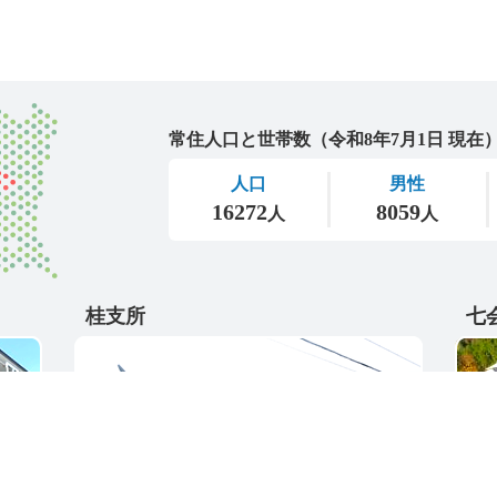
城里町
桂支所
七