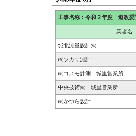
工事名称：令和２年度 道改委
業者名
城北測量設計㈱
㈲ツカサ測計
㈱コスモ計測 城里営業所
中央技術㈱ 城里営業所
㈱かつら設計