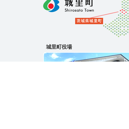
城里町役場
〒311-4391
茨城県東茨城郡城里町大字石塚1428-25
電話番号 / 029-288-3111(代)