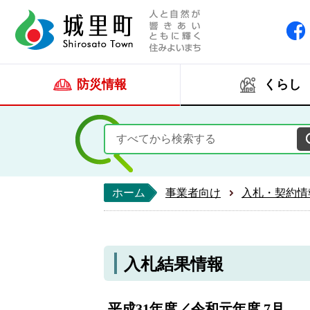
人と自然が響きあい
城里町ホー
防災情報
くらし
ホーム
事業者向け
入札・契約情
入札結果情報
平成31年度／令和元年度 7月