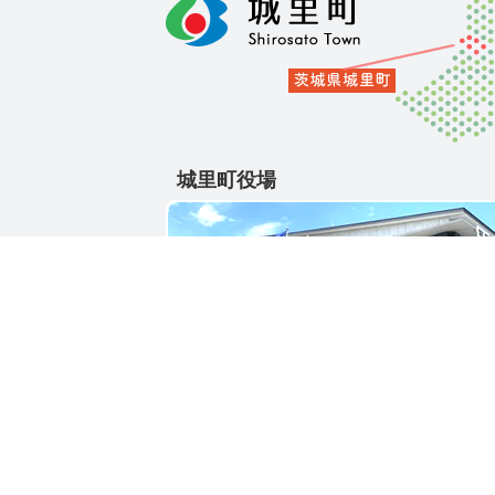
城里町役場
〒311-4391
茨城県東茨城郡城里町大字石塚1428-25
電話番号 / 029-288-3111(代)