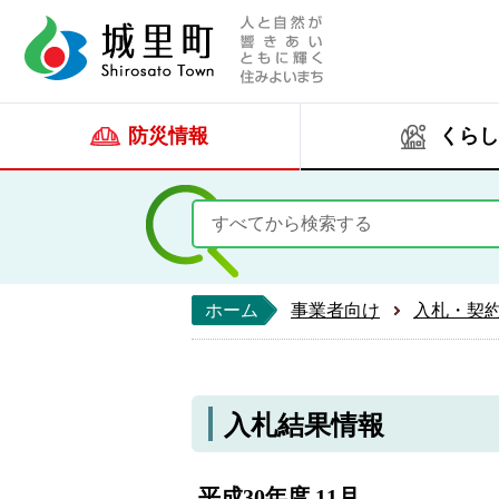
人と自然が響きあい
城里町ホー
防災情報
くらし
ホーム
事業者向け
入札・契
入札結果情報
平成30年度 11月