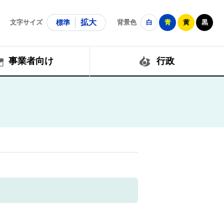
拡大
文字サイズ
標準
背景色
白
青
黄
黒
事業者向け
行政