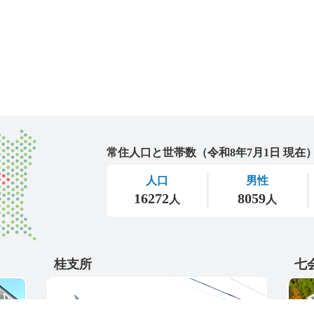
城里町
桂支所
七