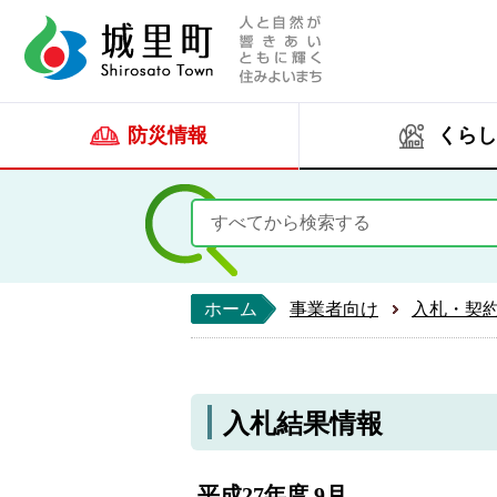
人と自然が響きあい
城里町ホー
防災情報
くらし
ホーム
事業者向け
入札・契
入札結果情報
平成27年度 9月