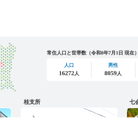
城里町
桂支所
七