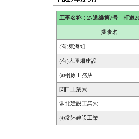
工事名称：27道維第7号 町道2
業者名
(有)東海組
(有)大座畑建設
㈱桐原工務店
関口工業㈱
常北建設工業㈱
㈱常陸建設工業