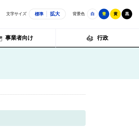
拡大
文字サイズ
標準
背景色
白
青
黄
黒
事業者向け
行政