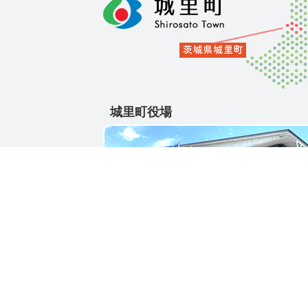
城里町役場
〒311-4391
茨城県東茨城郡城里町大字石塚1428-25
電話番号 / 029-288-3111(代)