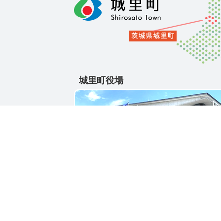
城里町役場
〒311-4391
茨城県東茨城郡城里町大字石塚1428-25
電話番号 / 029-288-3111(代)