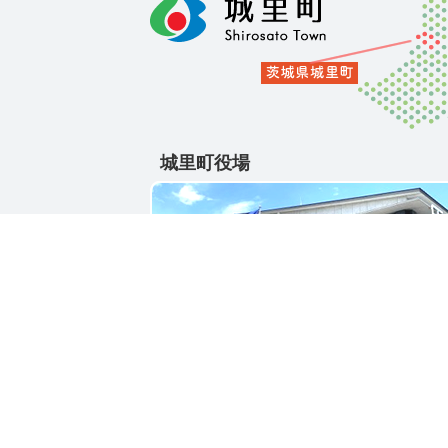
城里町役場
〒311-4391
茨城県東茨城郡城里町大字石塚1428-25
電話番号 / 029-288-3111(代)