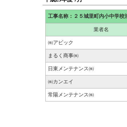
工事名称：２５城里町内小中学校
業者名
㈱アビック
まるく商事㈱
日東メンテナンス㈱
㈱カンエイ
常陽メンテナンス㈱