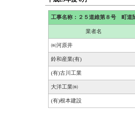
工事名称：２５道維第８号 町道
業者名
㈱河原井
鈴和産業(有)
(有)古川工業
大洋工業㈱
(有)根本建設