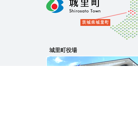
城里町役場
〒311-4391
茨城県東茨城郡城里町大字石塚1428-25
電話番号 / 029-288-3111(代)