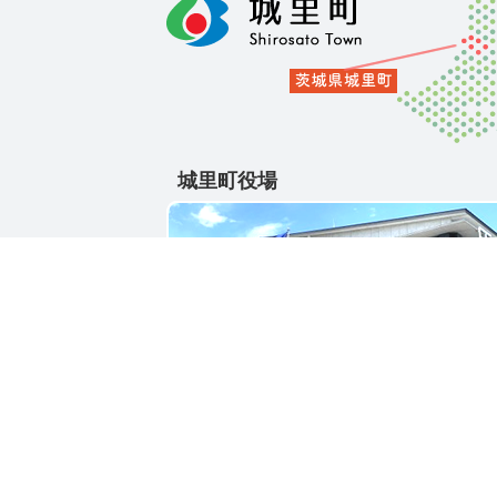
城里町役場
〒311-4391
茨城県東茨城郡城里町大字石塚1428-25
電話番号 / 029-288-3111(代)