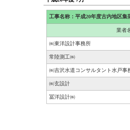
工事名称：平成20年度古内地区集
業者
㈱東洋設計事務所
常陸測工㈱
㈱吉沢水道コンサルタント水戸事
㈱玄設計
冨洋設計㈱