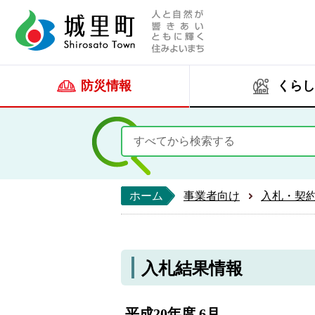
人と自然が響きあい
城里町ホー
防災情報
くらし
ホーム
事業者向け
入札・契
入札結果情報
平成20年度 6月