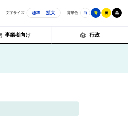
拡大
文字サイズ
標準
背景色
白
青
黄
黒
事業者向け
行政