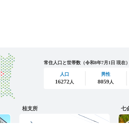
城里町
桂支所
七