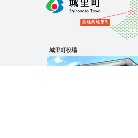
城里町役場
〒311-4391
茨城県東茨城郡城里町大字石塚1428-25
電話番号 / 029-288-3111(代)