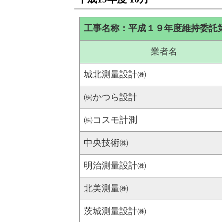
工事名称：平成１９年度維持委託
業者名
城北測量設計㈱
㈱かつら設計
㈱コスモ計測
中央技術㈱
明治測量設計㈱
北美測量㈱
茨城測量設計㈱