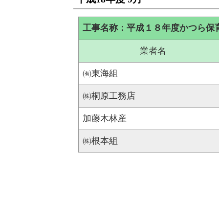
工事名称：平成１８年度かつら保
業者名
㈲東海組
㈱桐原工務店
加藤木林産
㈱根本組