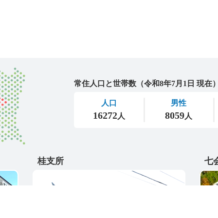
城里町
桂支所
七