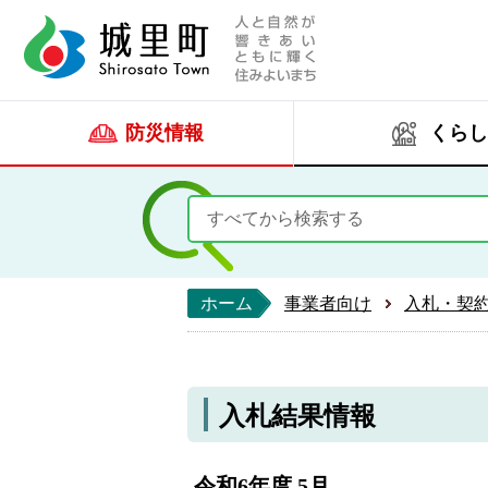
人と自然が響きあい
城里町ホー
防災情報
くらし
ホーム
事業者向け
入札・契
入札結果情報
令和6年度 5月