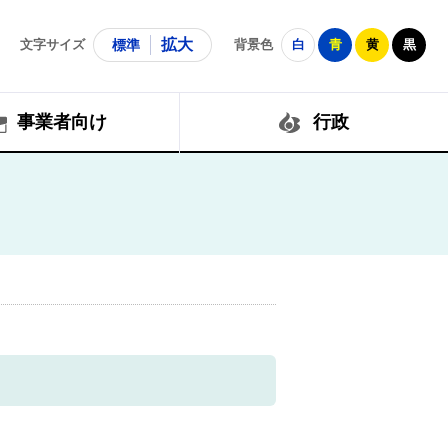
拡大
文字サイズ
標準
背景色
白
青
黄
黒
事業者向け
行政