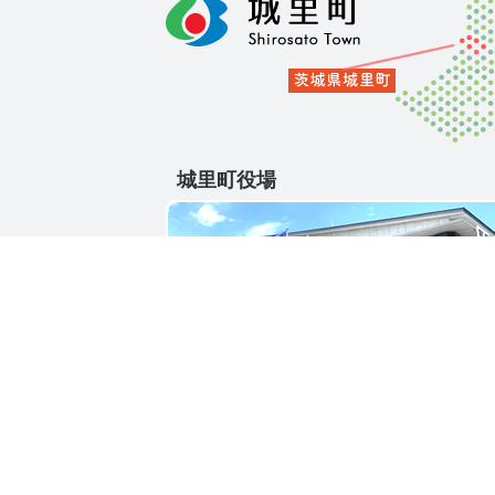
城里町役場
〒311-4391
茨城県東茨城郡城里町大字石塚1428-25
電話番号 / 029-288-3111(代)