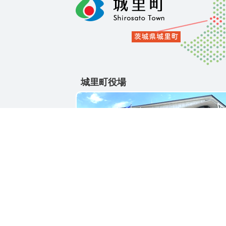
城里町役場
〒311-4391
茨城県東茨城郡城里町大字石塚1428-25
電話番号 / 029-288-3111(代)