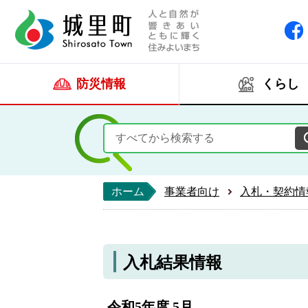
人と自然が響きあい
城里町ホー
防災情報
くらし
ホーム
事業者向け
入札・契約情
入札結果情報
令和5年度 5月