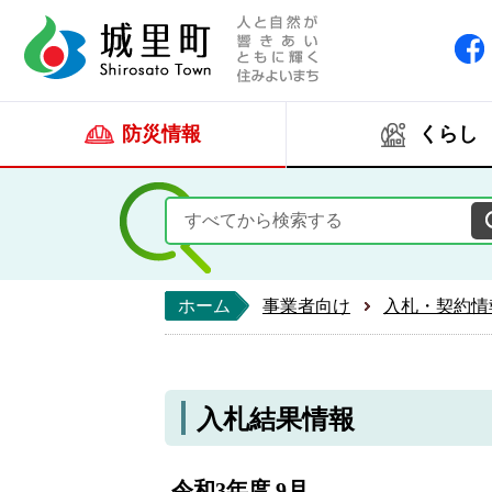
人と自然が響きあい
城里町ホー
防災情報
くらし
ホーム
事業者向け
入札・契約情
入札結果情報
令和3年度 9月