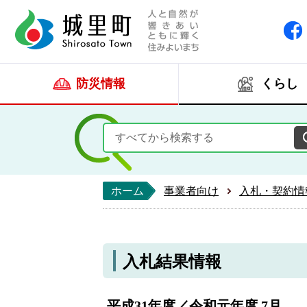
人と自然が響きあい
城里町ホー
防災情報
くらし
ホーム
事業者向け
入札・契約情
入札結果情報
平成31年度／令和元年度 7月