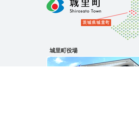
城里町役場
〒311-4391
茨城県東茨城郡城里町大字石塚1428-25
電話番号 / 029-288-3111(代)