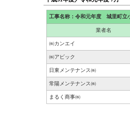
工事名称：令和元年度 城里町立
業者名
㈱カンエイ
㈱アビック
日東メンテナンス㈱
常陽メンテナンス㈱
まるく商事㈱