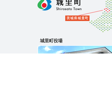
城里町役場
〒311-4391
茨城県東茨城郡城里町大字石塚1428-25
電話番号 / 029-288-3111(代)