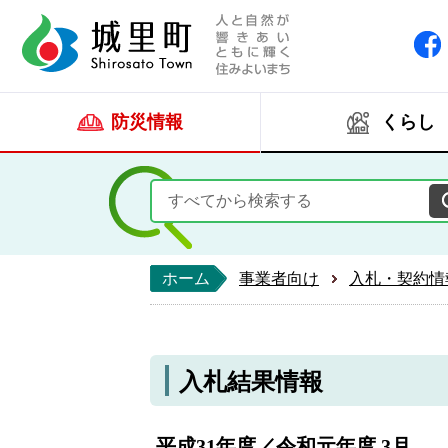
人と自然が響きあい
城里町ホー
防災情報
くらし
ホーム
事業者向け
入札・契約情
入札結果情報
平成31年度／令和元年度 3月