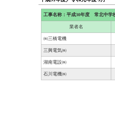
工事名称：平成30年度 常北中学
業者名
㈱三橋電機
三興電気㈱
湖南電設㈱
石川電機㈱