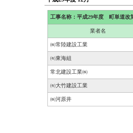
工事名称：平成29年度 町単道改第
業者名
㈱常陸建設工業
㈲東海組
常北建設工業㈱
㈲大竹建設工業
㈱河原井