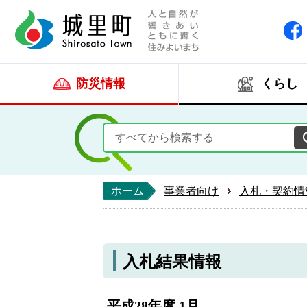
人と自然が響きあい
城里町ホー
防災情報
くらし
ホーム
事業者向け
入札・契約情
入札結果情報
平成28年度 1月