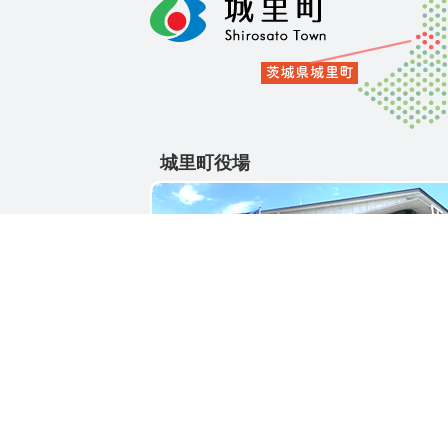
城里町役場
〒311-4391
茨城県東茨城郡城里町大字石塚1428-25
電話番号 / 029-288-3111(代)