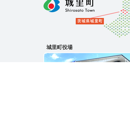
城里町役場
〒311-4391
茨城県東茨城郡城里町大字石塚1428-25
電話番号 / 029-288-3111(代)