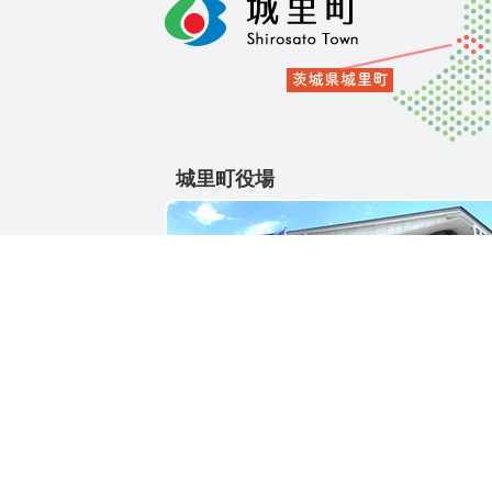
城里町役場
〒311-4391
茨城県東茨城郡城里町大字石塚1428-25
電話番号 / 029-288-3111(代)