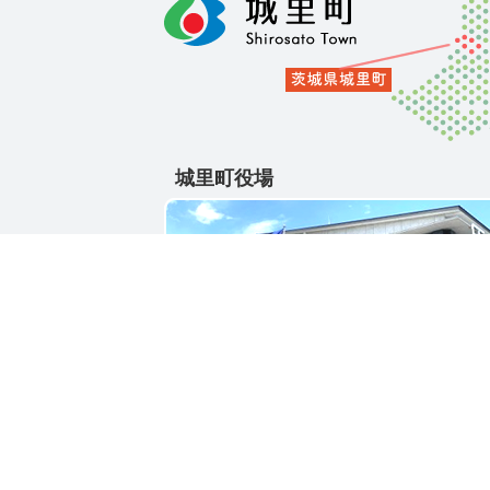
城里町役場
〒311-4391
茨城県東茨城郡城里町大字石塚1428-25
電話番号 / 029-288-3111(代)