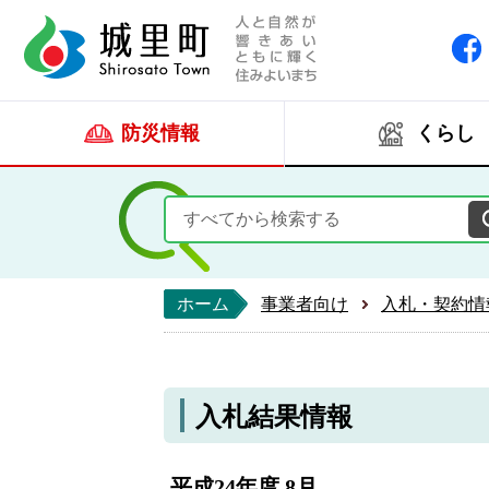
人と自然が響きあい
城里町ホー
防災情報
くらし
ホーム
事業者向け
入札・契約情
入札結果情報
平成24年度 8月