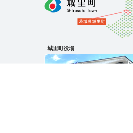
城里町役場
〒311-4391
茨城県東茨城郡城里町大字石塚1428-25
電話番号 / 029-288-3111(代)