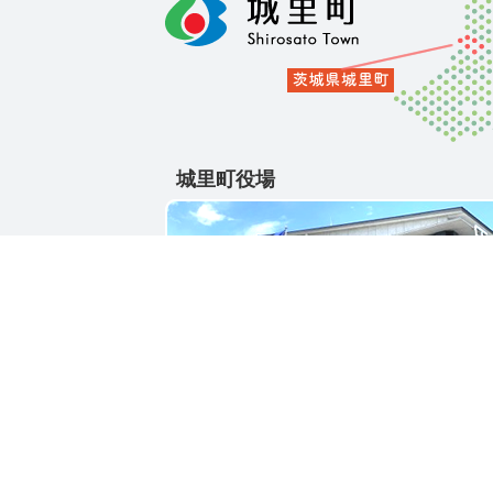
城里町役場
〒311-4391
茨城県東茨城郡城里町大字石塚1428-25
電話番号 / 029-288-3111(代)