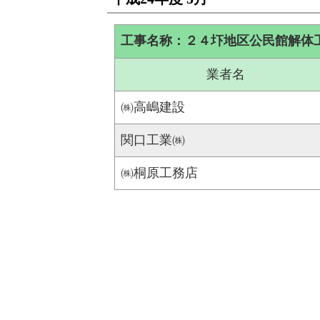
工事名称：２４圷地区公民館解体
業者名
㈱高嶋建設
関口工業㈱
㈱桐原工務店