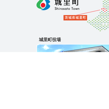
城里町役場
〒311-4391
茨城県東茨城郡城里町大字石塚1428-25
電話番号 / 029-288-3111(代)