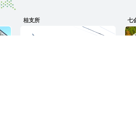
桂支所
七
〒311-4595
〒31
5
茨城県東茨城郡城里町大字阿波山176
茨城
電話番号 / 029-289-2211
電話番
ク集
サイトご利用ガイド
プライバシーポリ