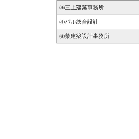
㈱三上建築事務所
㈱パル総合設計
㈱柴建築設計事務所