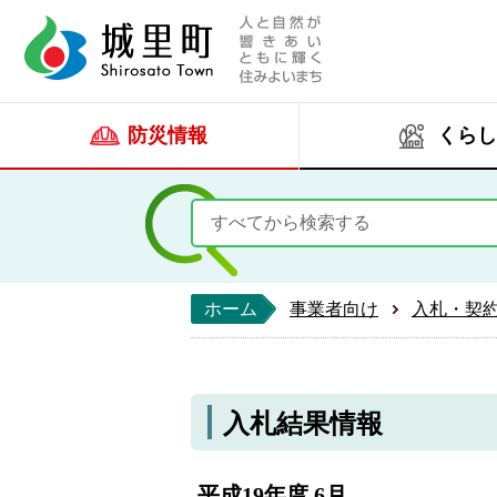
人と自然が響きあい
城里町ホー
防災情報
くらし
ホーム
事業者向け
入札・契
入札結果情報
平成19年度 6月