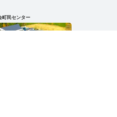
会町民センター
1-4402
県東茨城郡城里町大字小勝2268-3
号 / 0296-88-3111
シー
サイトマップ