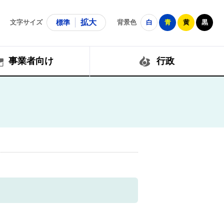
拡大
文字サイズ
標準
背景色
白
青
黄
黒
事業者向け
行政