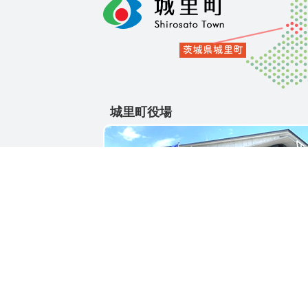
城里町役場
〒311-4391
茨城県東茨城郡城里町大字石塚1428-25
電話番号 / 029-288-3111(代)