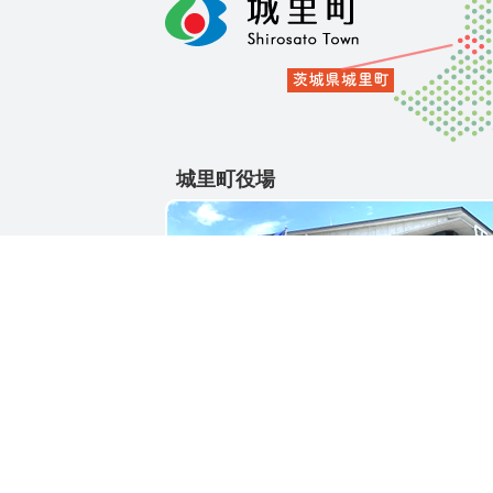
城里町役場
〒311-4391
茨城県東茨城郡城里町大字石塚1428-25
電話番号 / 029-288-3111(代)