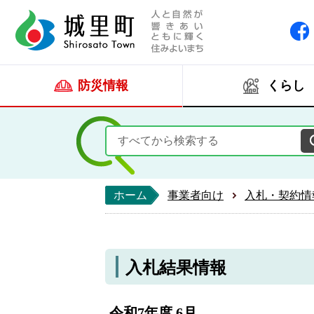
人と自然が響きあい
城里町ホー
防災情報
くらし
ホーム
事業者向け
入札・契約情
入札結果情報
令和7年度 6月